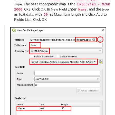
Type
. The base topographic map is the
EPSG:2193
-
NZGD
CRS. Click
OK
. In
New Field
Enter
, and the
type
2000
Name
as
Text data
, with
as
Maximum length
and click
Add to
50
Fields List.
. Click
OK
.