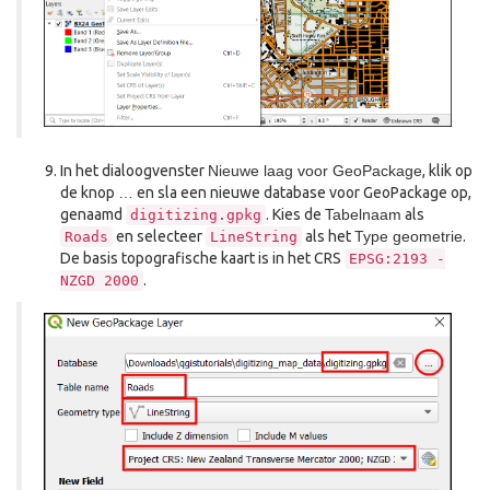
In het dialoogvenster
Nieuwe laag voor GeoPackage
, klik op
de knop
…
en sla een nieuwe database voor GeoPackage op,
genaamd
. Kies de
Tabelnaam
als
digitizing.gpkg
en selecteer
als het
Type geometrie
.
Roads
LineString
De basis topografische kaart is in het CRS
EPSG:2193
-
.
NZGD
2000