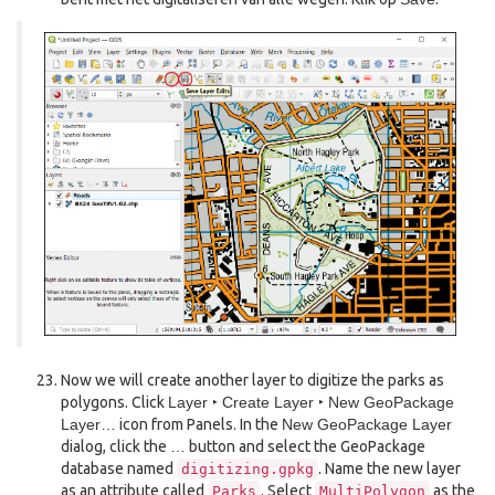
Now we will create another layer to digitize the parks as
polygons. Click
Layer ‣ Create Layer ‣ New GeoPackage
Layer…
icon from Panels. In the
New GeoPackage Layer
dialog, click the
…
button and select the GeoPackage
database named
. Name the new layer
digitizing.gpkg
as an attribute called
. Select
as the
Parks
MultiPolygon