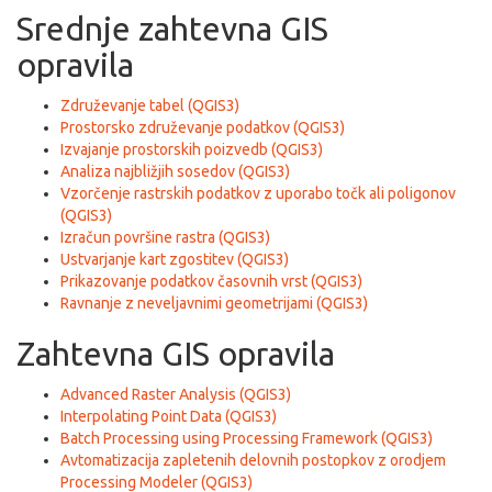
Srednje zahtevna GIS
opravila
Združevanje tabel (QGIS3)
Prostorsko združevanje podatkov (QGIS3)
Izvajanje prostorskih poizvedb (QGIS3)
Analiza najbližjih sosedov (QGIS3)
Vzorčenje rastrskih podatkov z uporabo točk ali poligonov
(QGIS3)
Izračun površine rastra (QGIS3)
Ustvarjanje kart zgostitev (QGIS3)
Prikazovanje podatkov časovnih vrst (QGIS3)
Ravnanje z neveljavnimi geometrijami (QGIS3)
Zahtevna GIS opravila
Advanced Raster Analysis (QGIS3)
Interpolating Point Data (QGIS3)
Batch Processing using Processing Framework (QGIS3)
Avtomatizacija zapletenih delovnih postopkov z orodjem
Processing Modeler (QGIS3)