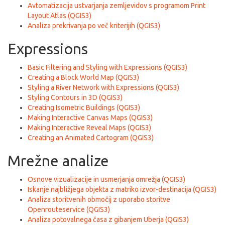
Avtomatizacija ustvarjanja zemljevidov s programom Print
Layout Atlas (QGIS3)
Analiza prekrivanja po več kriterijih (QGIS3)
Expressions
Basic Filtering and Styling with Expressions (QGIS3)
Creating a Block World Map (QGIS3)
Styling a River Network with Expressions (QGIS3)
Styling Contours in 3D (QGIS3)
Creating Isometric Buildings (QGIS3)
Making Interactive Canvas Maps (QGIS3)
Making Interactive Reveal Maps (QGIS3)
Creating an Animated Cartogram (QGIS3)
Mrežne analize
Osnove vizualizacije in usmerjanja omrežja (QGIS3)
Iskanje najbližjega objekta z matriko izvor-destinacija (QGIS3)
Analiza storitvenih območij z uporabo storitve
Openrouteservice (QGIS3)
Analiza potovalnega časa z gibanjem Uberja (QGIS3)