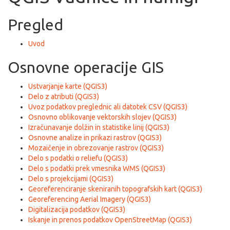
Pregled
Uvod
Osnovne operacije GIS
Ustvarjanje karte (QGIS3)
Delo z atributi (QGIS3)
Uvoz podatkov preglednic ali datotek CSV (QGIS3)
Osnovno oblikovanje vektorskih slojev (QGIS3)
Izračunavanje dolžin in statistike linij (QGIS3)
Osnovne analize in prikazi rastrov (QGIS3)
Mozaičenje in obrezovanje rastrov (QGIS3)
Delo s podatki o reliefu (QGIS3)
Delo s podatki prek vmesnika WMS (QGIS3)
Delo s projekcijami (QGIS3)
Georeferenciranje skeniranih topografskih kart (QGIS3)
Georeferencing Aerial Imagery (QGIS3)
Digitalizacija podatkov (QGIS3)
Iskanje in prenos podatkov OpenStreetMap (QGIS3)