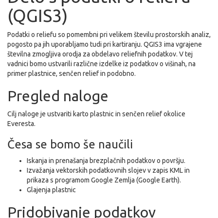
(QGIS3)
Podatki o reliefu so pomembni pri velikem številu prostorskih analiz,
pogosto pa jih uporabljamo tudi pri kartiranju. QGIS3 ima vgrajene
številna zmogljiva orodja za obdelavo reliefnih podatkov. V tej
vadnici bomo ustvarili različne izdelke iz podatkov o višinah, na
primer plastnice, senčen relief in podobno.
Pregled naloge
Cilj naloge je ustvariti karto plastnic in senčen relief okolice
Everesta.
Česa se bomo še naučili
Iskanja in prenašanja brezplačnih podatkov o površju.
Izvažanja vektorskih podatkovnih slojev v zapis KML in
prikaza s programom Google Zemlja (Google Earth).
Glajenja plastnic
Pridobivanje podatkov