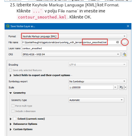
Izberite
Keyhole Markup Language [KML]
kot
Format
.
Kliknite
v polju
File name`
in vnesite ime
...`
. Kliknite
OK
.
contour_smoothed.kml