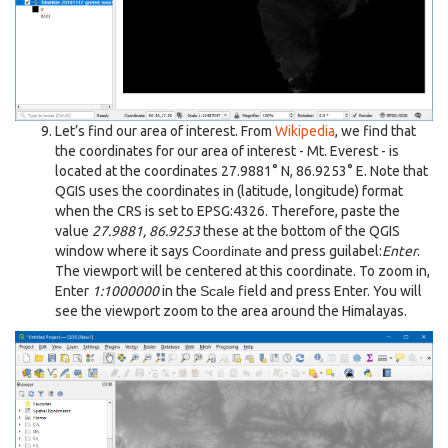
Let’s find our area of interest. From
Wikipedia
, we find that
the coordinates for our area of interest - Mt. Everest - is
located at the coordinates 27.9881° N, 86.9253° E. Note that
QGIS uses the coordinates in (latitude, longitude) format
when the CRS is set to EPSG:4326. Therefore, paste the
value
27.9881, 86.9253
these at the bottom of the QGIS
window where it says
Coordinate
and press guilabel:
Enter
.
The viewport will be centered at this coordinate. To zoom in,
Enter
1:1000000
in the
Scale
field and press Enter. You will
see the viewport zoom to the area around the Himalayas.