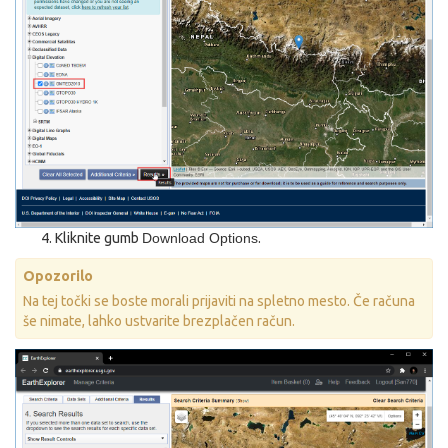
Kliknite gumb
Download Options
.
Opozorilo
Na tej točki se boste morali prijaviti na spletno mesto. Če računa
še nimate, lahko ustvarite brezplačen račun.