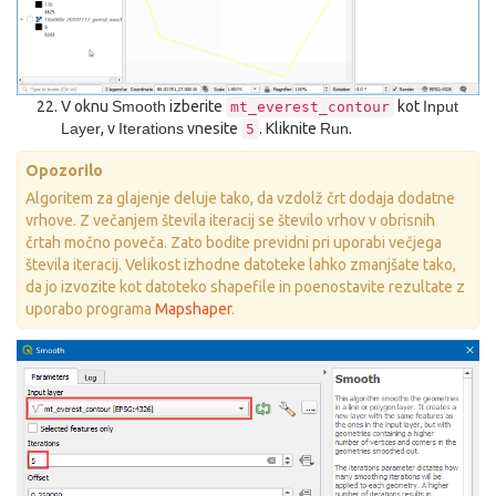
V oknu
Smooth
izberite
kot
Input
mt_everest_contour
Layer
, v
Iterations
vnesite
. Kliknite
Run
.
5
Opozorilo
Algoritem za glajenje deluje tako, da vzdolž črt dodaja dodatne
vrhove. Z večanjem števila iteracij se število vrhov v obrisnih
črtah močno poveča. Zato bodite previdni pri uporabi večjega
števila iteracij. Velikost izhodne datoteke lahko zmanjšate tako,
da jo izvozite kot datoteko shapefile in poenostavite rezultate z
uporabo programa
Mapshaper
.