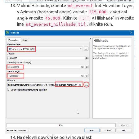
V oknu
Hillshade
, izberite
kot
Elevation Layer
,
mt_everest
v
Azimuth (horizontal angle)
vnesite
, v
Vertical
315.000
angle
vnesite
. Kliknite
v
Hillshade`
in vnesite
45.000
...`
ime
. Kliknite
Run
.
mt_everest_hillshade.tif
Na delovni površini se pojavi nova plast