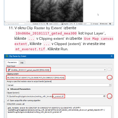
V oknu
Clip Raster by Extent`
izberite
kot
Input Layer`
,
10n060e_20101117_gmted_mea300
kliknite
v
Clipping extent`
in izberite
...
Use
Map
canvas
, kliknite
v
Clipped (extent)`
in vnesite ime
extent
...
. Kliknite
Run
.
mt_everest.tif