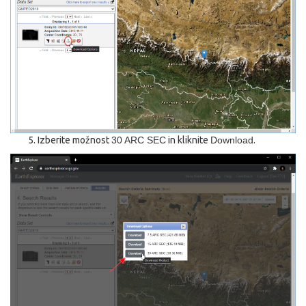
Izberite možnost
30 ARC SEC
in kliknite
Download
.