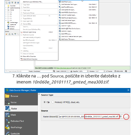
Kliknite na
…
pod
Source
, poiščite in izberite datoteko z
imenom
10n060e_20101117_gmted_mea300.tif
.