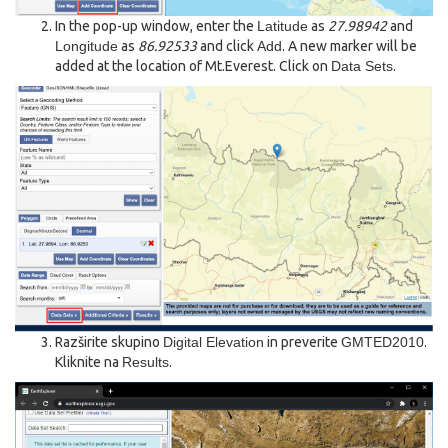
In the pop-up window, enter the
Latitude
as
27.98942
and
Longitude
as
86.92533
and click
Add
. A new marker will be
added at the location of Mt.Everest. Click on
Data Sets
.
Razširite skupino
Digital Elevation
in preverite
GMTED2010
.
Kliknite na
Results
.