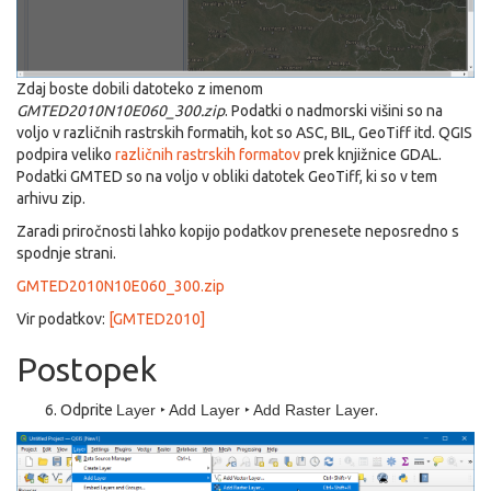
Zdaj boste dobili datoteko z imenom
GMTED2010N10E060_300.zip
. Podatki o nadmorski višini so na
voljo v različnih rastrskih formatih, kot so ASC, BIL, GeoTiff itd. QGIS
podpira veliko
različnih rastrskih formatov
prek knjižnice GDAL.
Podatki GMTED so na voljo v obliki datotek GeoTiff, ki so v tem
arhivu zip.
Zaradi priročnosti lahko kopijo podatkov prenesete neposredno s
spodnje strani.
GMTED2010N10E060_300.zip
Vir podatkov:
[GMTED2010]
Postopek
Odprite
Layer ‣ Add Layer ‣ Add Raster Layer
.