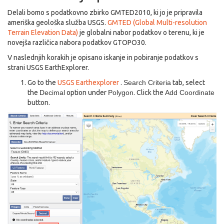
Delali bomo s podatkovno zbirko GMTED2010, ki jo je pripravila
ameriška geološka služba USGS.
GMTED (Global Multi-resolution
Terrain Elevation Data)
je globalni nabor podatkov o terenu, ki je
novejša različica nabora podatkov GTOPO30.
V naslednjih korakih je opisano iskanje in pobiranje podatkov s
strani USGS EarthExplorer.
Go to the
USGS Earthexplorer
.
Search Criteria
tab, select
the
Decimal
option under
Polygon
. Click the
Add Coordinate
button.