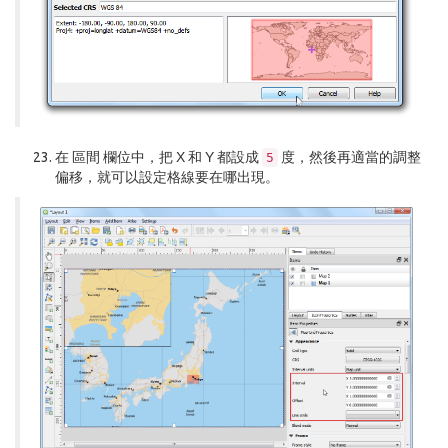
在
區間
欄位中，把
X
和
Y
都設成
度，然後再適當的調整
5
偏移
，就可以設定格線要在哪出現。