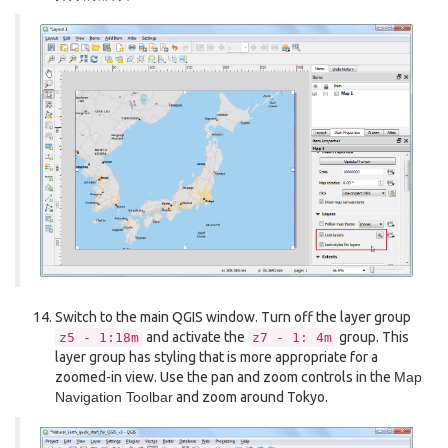
Switch to the main QGIS window. Turn off the layer group
and activate the
group. This
z5
-
1:18m
z7
-
1:
4m
layer group has styling that is more appropriate for a
zoomed-in view. Use the pan and zoom controls in the
Map
Navigation Toolbar
and zoom around Tokyo.