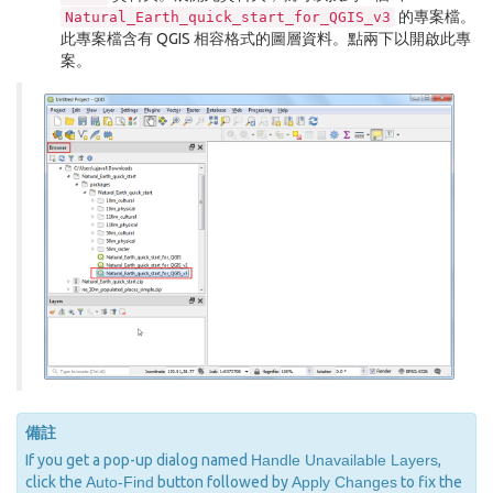
的專案檔。
Natural_Earth_quick_start_for_QGIS_v3
此專案檔含有 QGIS 相容格式的圖層資料。點兩下以開啟此專
案。
備註
If you get a pop-up dialog named
Handle Unavailable Layers
,
click the
Auto-Find
button followed by
Apply Changes
to fix the