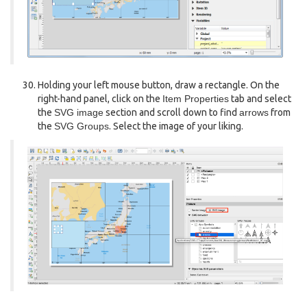
Holding your left mouse button, draw a rectangle. On the
right-hand panel, click on the
Item Properties
tab and select
the
SVG image
section and scroll down to find
arrows
from
the
SVG Groups
. Select the image of your liking.