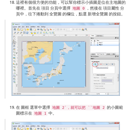
這裡有個很方便的功能，可以幫你標示小插圖是位在主地圖的
哪裡。首先在
項目
分頁中選擇
，然後在
項目屬性
分
地圖
0
頁中，往下捲動到
全覽圖
的欄位，點選
新增全覽圖
的按鈕。
在
圖框
選單中選擇
的小圖範
地圖
2`，就可以把
``地圖
2
圍標示在
中。
地圖
1