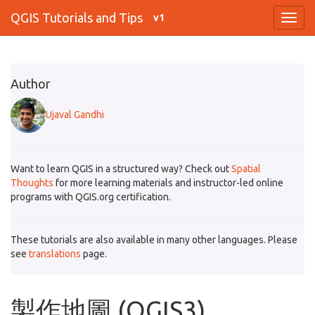
QGIS Tutorials and Tips
v1
Author
Ujaval Gandhi
Want to learn QGIS in a structured way? Check out
Spatial
Thoughts
for more learning materials and instructor-led online
programs with QGIS.org certification.
These tutorials are also available in many other languages. Please
see
translations
page.
製作地圖 (QGIS3)