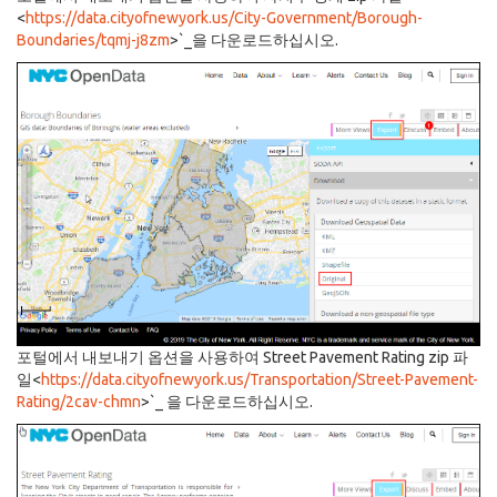
<
https://data.cityofnewyork.us/City-Government/Borough-
Boundaries/tqmj-j8zm
>`_을 다운로드하십시오.
포털에서 내보내기 옵션을 사용하여 Street Pavement Rating zip 파
일<
https://data.cityofnewyork.us/Transportation/Street-Pavement-
Rating/2cav-chmn
>`_ 을 다운로드하십시오.