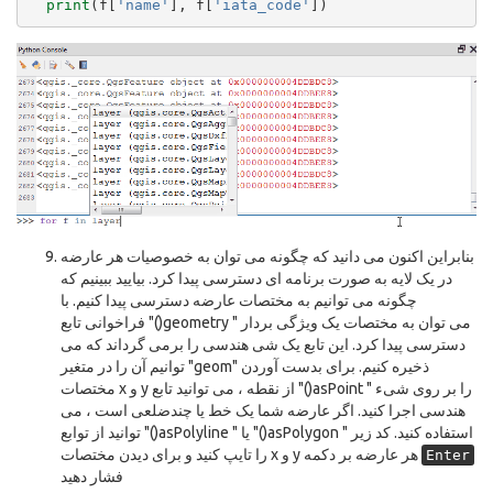
print
(
f
[
'name'
],
f
[
'iata_code'
])
بنابراین اکنون می دانید که چگونه می توان به خصوصیات هر عارضه
در یک لایه به صورت برنامه ای دسترسی پیدا کرد. بیایید ببینیم که
چگونه می توانیم به مختصات عارضه دسترسی پیدا کنیم. با
فراخوانی تابع "()geometry " می توان به مختصات یک ویژگی بردار
دسترسی پیدا کرد. این تابع یک شی هندسی را برمی گرداند که می
توانیم آن را در متغیر "geom" ذخیره کنیم. برای بدست آوردن
مختصات x و y از نقطه ، می توانید تابع "()asPoint " را بر روی شیء
هندسی اجرا کنید. اگر عارضه شما یک خط یا چندضلعی است ، می
توانید از توابع "()asPolyline " یا "()asPolygon " استفاده کنید. کد زیر
را تایپ کنید و برای دیدن مختصات x و y هر عارضه بر دکمه
Enter
فشار دهید