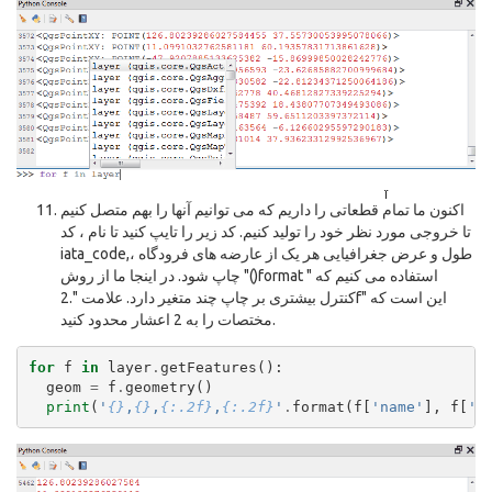
اکنون ما تمام قطعاتی را داریم که می توانیم آنها را بهم متصل کنیم
تا خروجی مورد نظر خود را تولید کنیم. کد زیر را تایپ کنید تا نام ، کد
iata_code,، طول و عرض جغرافیایی هر یک از عارضه های فرودگاه
چاپ شود. در اینجا ما از روش "()format " استفاده می کنیم که
کنترل بیشتری بر چاپ چند متغیر دارد. علامت ".2f" این است که
مختصات را به 2 اعشار محدود کنید.
for
f
in
layer
.
getFeatures
():
geom
=
f
.
geometry
()
print
(
'
{}
,
{}
,
{:.2f}
,
{:.2f}
'
.
format
(
f
[
'name'
],
f
[
'i