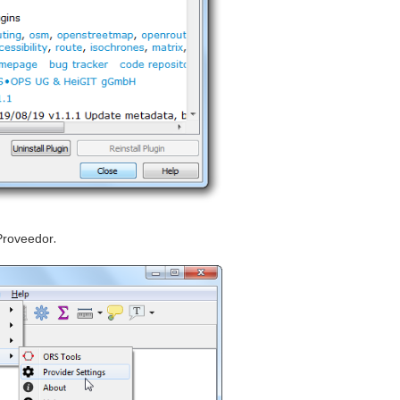
Proveedor
.