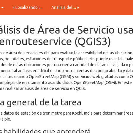
t
« Localizando l...
Análisis del ... »
lisis de Área de Servicio us
nrouteservice (QGIS3)
sis de área de servicio es útil para evaluar la accesibilidad de las ubicac
, hospitales, estaciones de transporte público, etc. puede usar tal análi
 desde estas ubicaciones por una cierta cantidad de distancia viajada o 
mente tal análisis era difícil usando herramientas de código abierto y d
e calles usando OpenStreetMap (OSM) y servicios web gratuitos como O
omplejas de enrutamiento usando datos OpenStreetMap (OSM). En este t
ra realizar análisis de área de servicio en QGIS.
a general de la tarea
 datos de estación de tren metro para Kochi, India para determinar área
 a pie.
s habilidades que aprenderá