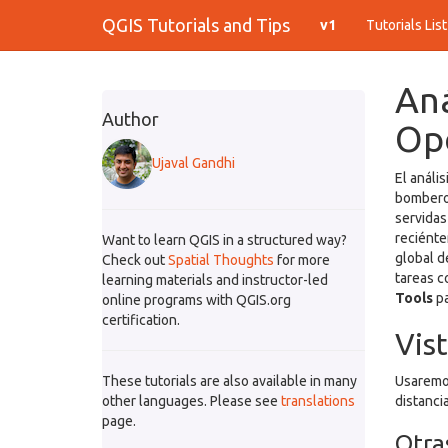
QGIS Tutorials and Tips
v1
Tutorials Lis
Aná
Author
Ope
Ujaval Gandhi
El análi
bomberos
servidas
reciénte
Want to learn QGIS in a structured way?
global d
Check out
Spatial Thoughts
for more
tareas c
learning materials and instructor-led
Tools
pa
online programs with QGIS.org
certification.
Vist
These tutorials are also available in many
Usaremos
other languages. Please see
translations
distancia
page.
Otra