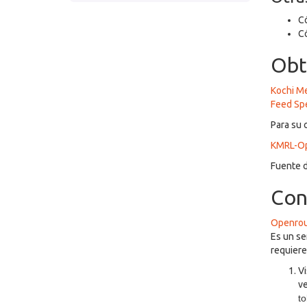
Có
Có
Obt
Kochi Me
Feed Spe
Para su 
KMRL-Op
Fuente 
Con
Openrou
Es un se
requiere
Vi
ve
t