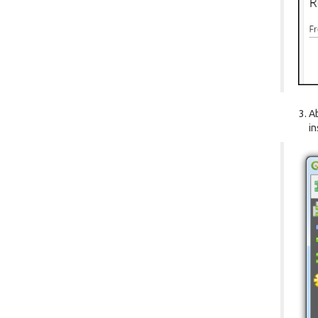
Ab
in