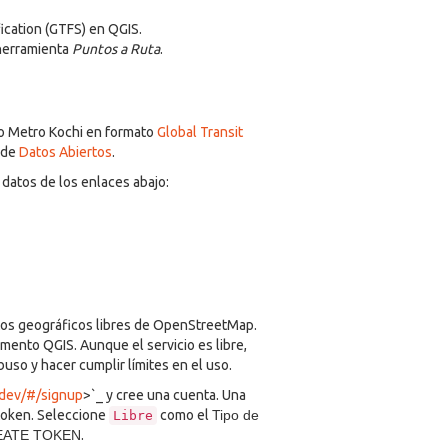
ication (GTFS) en QGIS.
 herramienta
Puntos a Ruta
.
io Metro Kochi en formato
Global Transit
a de
Datos Abiertos
.
datos de los enlaces abajo:
tos geográficos libres de OpenStreetMap.
ento QGIS. Aunque el servicio es libre,
buso y hacer cumplir límites en el uso.
/dev/#/signup
>`_ y cree una cuenta. Una
 token. Seleccione
como el
Tipo de
Libre
EATE TOKEN
.