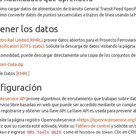
mo cargar datos de alimentación de tránsito General Transit Feed Specif
mo convertir datos de puntos secuenciales a trazos de línea usando la
ener los datos
tro Rail Limited (KMRL)
provee datos abiertos para el Proyecto Ferroviar
cification (GTFS-static)
. Solicite la descarga de datos visitando la págin
comodidad, puede descargar directamente una copia de los conjuntos de 
en-Data.zip
de Datos
[KMRL]
figuración
teservice API
provee algoritmos de enrutamiento que trabajan sobre da
rvicio libre basadao en web que puede ser accedido mediante un complem
 registrarse y obtener una llave API. La llave API es usada para prevenir a
site la página registro Openrouteservice <
https://openrouteservice.org
z que su cuenta esté activada, Visite su
Tablero de control
y solicite un
oken
e ingrese
como el
Nombre de token
. Clic en
CR
ORS
Tools
QGIS