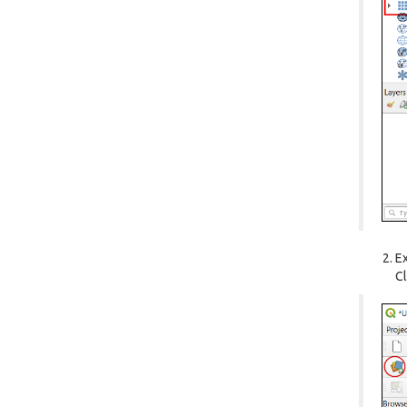
Ex
Cl