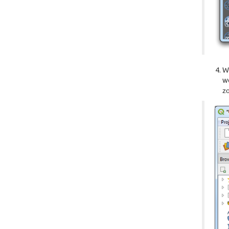
Wi
we
z