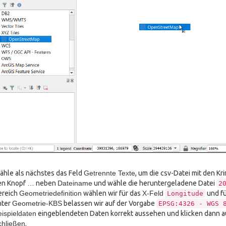
hle als nächstes das Feld
Getrennte Texte
, um die csv-Datei mit den Kri
en Knopf
…
neben
Dateiname
und wähle die heruntergeladene Datei
2
ereich
Geometriedefinition
wählen wir für das
X-Feld
und fü
Longitude
nter
Geometrie-KBS
belassen wir auf der Vorgabe
EPSG:4326
-
WGS
ispieldaten
eingeblendeten Daten korrekt aussehen und klicken dann 
chließen
.