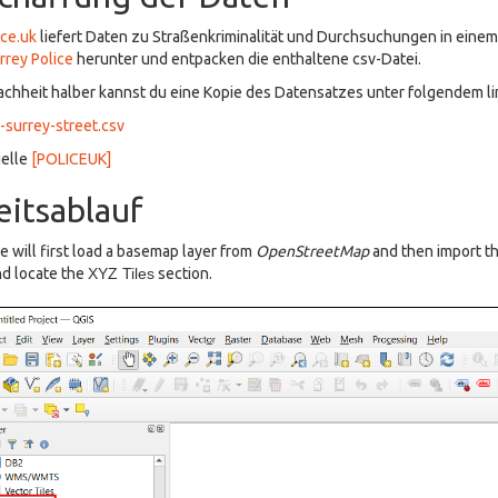
ice.uk
liefert Daten zu Straßenkriminalität und Durchsuchungen in einem
rrey Police
herunter und entpacken die enthaltene csv-Datei.
achheit halber kannst du eine Kopie des Datensatzes unter folgendem li
surrey-street.csv
elle
[POLICEUK]
eitsablauf
 will first load a basemap layer from
OpenStreetMap
and then import th
d locate the
XYZ Tiles
section.