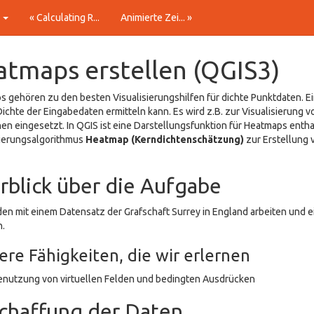
t
« Calculating R...
Animierte Zei... »
tmaps erstellen (QGIS3)
 gehören zu den besten Visualisierungshilfen für dichte Punktdaten. Ein
Dichte der Eingabedaten ermitteln kann. Es wird z.B. zur Visualisierung 
en eingesetzt. In QGIS ist eine Darstellungsfunktion für Heatmaps ent
ierungsalgorithmus
Heatmap (Kerndichtenschätzung)
zur Erstellung 
rblick über die Aufgabe
en mit einem Datensatz der Grafschaft Surrey in England arbeiten und e
n.
ere Fähigkeiten, die wir erlernen
nutzung von virtuellen Felden und bedingten Ausdrücken
chaffung der Daten