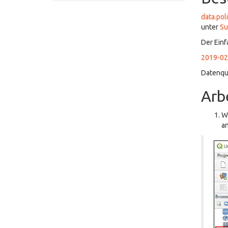
data.pol
unter
Su
Der Einf
2019-02-
Datenqu
Arb
We
an