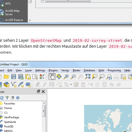
r sehen 2 Layer
und
die 
OpenStreetMap
2019-02-surrey-street
rden. Wir klicken mit der rechten Maustaste auf den Layer
2019-02-s
oomen
.