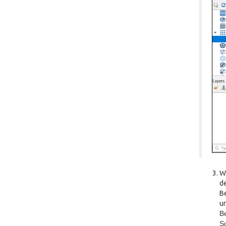
Wä
d
B
u
Be
S