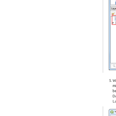
Wi
mi
be
Da
La