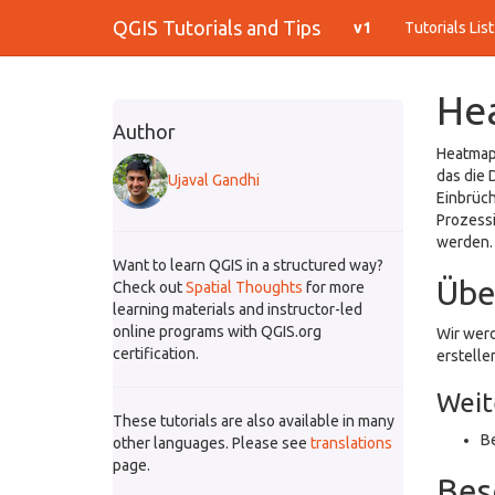
QGIS Tutorials and Tips
v1
Tutorials Lis
Hea
Author
Heatmaps
das die 
Ujaval Gandhi
Einbrüch
Prozess
werden.
Want to learn QGIS in a structured way?
Übe
Check out
Spatial Thoughts
for more
learning materials and instructor-led
online programs with QGIS.org
Wir werd
certification.
erstelle
Weit
These tutorials are also available in many
Be
other languages. Please see
translations
page.
Bes