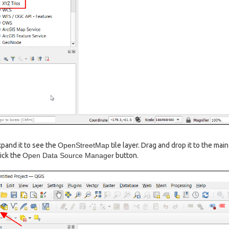
pand it to see the
OpenStreetMap
tile layer. Drag and drop it to the mai
ick the
Open Data Source Manager
button.